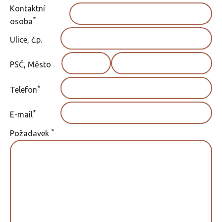
Kontaktní
*
osoba
Ulice, č.p.
PSČ, Město
*
Telefon
*
E-mail
*
Požadavek